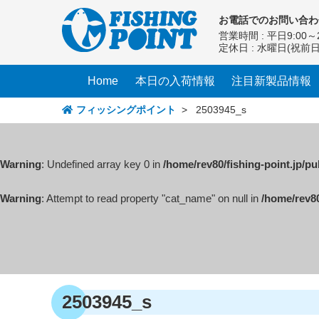
コ
お電話での
お問い合わ
ン
営業時間 : 平日9:00～2
テ
定休日 : 水曜日(祝前
ン
ツ
Home
本日の入荷情報
注目新製品情報
へ
ス
フィッシングポイント
>
2503945_s
キ
ッ
プ
Warning
: Undefined array key 0 in
/home/rev80/fishing-point.jp/p
Warning
: Attempt to read property "cat_name" on null in
/home/rev80
2503945_s