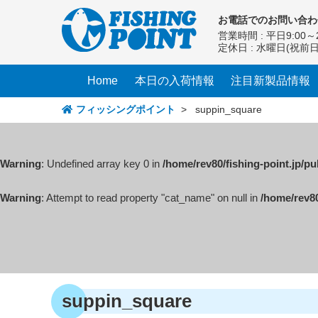
コ
お電話での
お問い合わ
ン
営業時間 : 平日9:00～2
テ
定休日 : 水曜日(祝前
ン
ツ
Home
本日の入荷情報
注目新製品情報
へ
ス
フィッシングポイント
>
suppin_square
キ
ッ
プ
Warning
: Undefined array key 0 in
/home/rev80/fishing-point.jp/p
Warning
: Attempt to read property "cat_name" on null in
/home/rev80
suppin_square