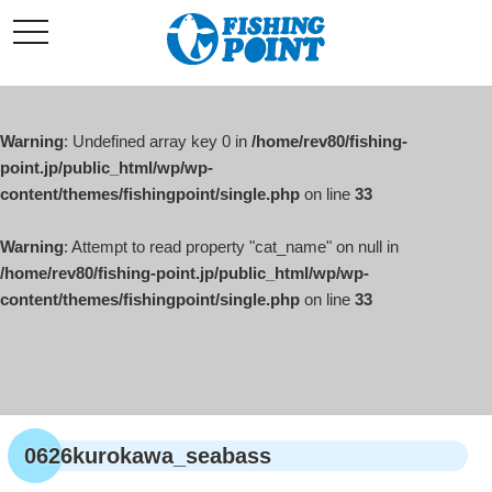
コ
t
ン
o
g
テ
g
l
ン
e
ツ
n
a
Warning
: Undefined array key 0 in
/home/rev80/fishing-
へ
v
i
point.jp/public_html/wp/wp-
ス
g
content/themes/fishingpoint/single.php
on line
33
キ
a
t
ッ
i
o
Warning
: Attempt to read property "cat_name" on null in
プ
n
/home/rev80/fishing-point.jp/public_html/wp/wp-
content/themes/fishingpoint/single.php
on line
33
0626kurokawa_seabass