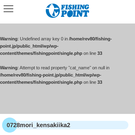
コ
t
ン
o
g
テ
g
l
ン
e
ツ
n
a
Warning
: Undefined array key 0 in
/home/rev80/fishing-
へ
v
i
point.jp/public_html/wp/wp-
ス
g
content/themes/fishingpoint/single.php
on line
33
キ
a
t
ッ
i
o
Warning
: Attempt to read property "cat_name" on null in
プ
n
/home/rev80/fishing-point.jp/public_html/wp/wp-
content/themes/fishingpoint/single.php
on line
33
0728mori_kensakiika2