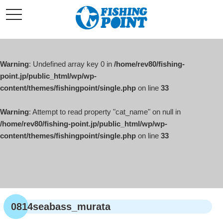
コ
t
ン
o
g
テ
g
l
ン
e
ツ
n
a
Warning
: Undefined array key 0 in
/home/rev80/fishing-
へ
v
i
point.jp/public_html/wp/wp-
ス
g
content/themes/fishingpoint/single.php
on line
33
キ
a
t
ッ
i
o
Warning
: Attempt to read property "cat_name" on null in
プ
n
/home/rev80/fishing-point.jp/public_html/wp/wp-
content/themes/fishingpoint/single.php
on line
33
0814seabass_murata