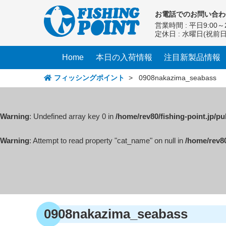
コ
お電話での
お問い合わ
ン
営業時間 : 平日9:00～2
テ
定休日 : 水曜日(祝前
ン
ツ
Home
本日の入荷情報
注目新製品情報
へ
ス
フィッシングポイント
>
0908nakazima_seabass
キ
ッ
プ
Warning
: Undefined array key 0 in
/home/rev80/fishing-point.jp/p
Warning
: Attempt to read property "cat_name" on null in
/home/rev80
0908nakazima_seabass