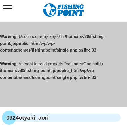
コ
t
ン
o
g
テ
g
l
ン
e
ツ
n
a
Warning
: Undefined array key 0 in
/home/rev80/fishing-
へ
v
i
point.jp/public_html/wp/wp-
ス
g
content/themes/fishingpoint/single.php
on line
33
キ
a
t
ッ
i
o
Warning
: Attempt to read property "cat_name" on null in
プ
n
/home/rev80/fishing-point.jp/public_html/wp/wp-
content/themes/fishingpoint/single.php
on line
33
0924otyaki_aori