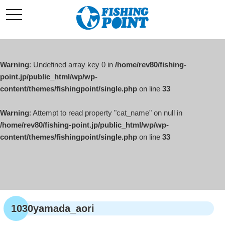
コ
t
ン
o
g
テ
g
l
ン
e
ツ
n
a
Warning
: Undefined array key 0 in
/home/rev80/fishing-
へ
v
i
point.jp/public_html/wp/wp-
ス
g
content/themes/fishingpoint/single.php
on line
33
キ
a
t
ッ
i
o
Warning
: Attempt to read property "cat_name" on null in
プ
n
/home/rev80/fishing-point.jp/public_html/wp/wp-
content/themes/fishingpoint/single.php
on line
33
1030yamada_aori