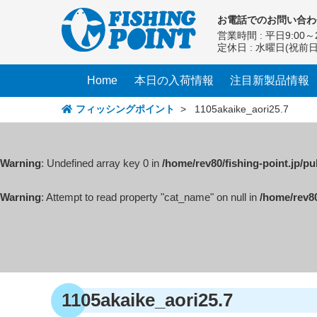
コ
お電話での
お問い合わ
ン
営業時間 : 平日9:00～2
テ
定休日 : 水曜日(祝前
ン
ツ
Home
本日の入荷情報
注目新製品情報
へ
ス
フィッシングポイント
>
1105akaike_aori25.7
キ
ッ
プ
Warning
: Undefined array key 0 in
/home/rev80/fishing-point.jp/p
Warning
: Attempt to read property "cat_name" on null in
/home/rev80
1105akaike_aori25.7