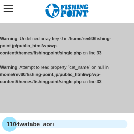
コ
t
ン
o
g
テ
g
l
ン
e
ツ
n
a
Warning
: Undefined array key 0 in
/home/rev80/fishing-
へ
v
i
point.jp/public_html/wp/wp-
ス
g
content/themes/fishingpoint/single.php
on line
33
キ
a
t
ッ
i
o
Warning
: Attempt to read property "cat_name" on null in
プ
n
/home/rev80/fishing-point.jp/public_html/wp/wp-
content/themes/fishingpoint/single.php
on line
33
1104watabe_aori