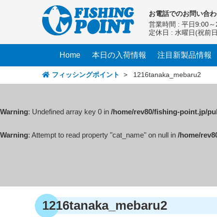
コ
お電話での
お問い合わ
ン
営業時間 : 平日9:00～2
テ
定休日 : 水曜日(祝前
ン
ツ
Home
本日の入荷情報
注目新製品情報
へ
ス
フィッシングポイント
>
1216tanaka_mebaru2
キ
ッ
プ
Warning
: Undefined array key 0 in
/home/rev80/fishing-point.jp/p
Warning
: Attempt to read property "cat_name" on null in
/home/rev80
1216tanaka_mebaru2