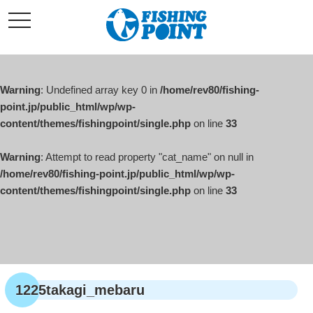
コ
t
ン
o
g
テ
g
l
ン
e
ツ
n
a
Warning
: Undefined array key 0 in
/home/rev80/fishing-
へ
v
i
point.jp/public_html/wp/wp-
ス
g
content/themes/fishingpoint/single.php
on line
33
キ
a
t
ッ
i
o
Warning
: Attempt to read property "cat_name" on null in
プ
n
/home/rev80/fishing-point.jp/public_html/wp/wp-
content/themes/fishingpoint/single.php
on line
33
1225takagi_mebaru