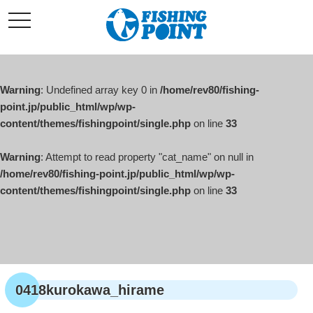
コ
t
ン
o
g
テ
g
l
ン
e
ツ
n
a
Warning
: Undefined array key 0 in
/home/rev80/fishing-
へ
v
i
point.jp/public_html/wp/wp-
ス
g
content/themes/fishingpoint/single.php
on line
33
キ
a
t
ッ
i
o
Warning
: Attempt to read property "cat_name" on null in
プ
n
/home/rev80/fishing-point.jp/public_html/wp/wp-
content/themes/fishingpoint/single.php
on line
33
0418kurokawa_hirame