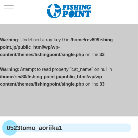
コ
t
ン
o
g
テ
g
l
ン
e
ツ
n
a
Warning
: Undefined array key 0 in
/home/rev80/fishing-
へ
v
i
point.jp/public_html/wp/wp-
ス
g
content/themes/fishingpoint/single.php
on line
33
キ
a
t
ッ
i
o
Warning
: Attempt to read property "cat_name" on null in
プ
n
/home/rev80/fishing-point.jp/public_html/wp/wp-
content/themes/fishingpoint/single.php
on line
33
0523tomo_aoriika1