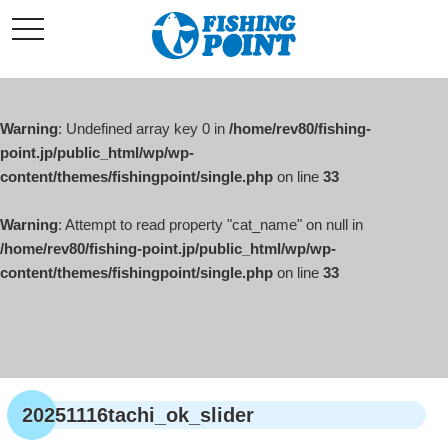
コ
t
ン
o
g
テ
g
l
ン
e
ツ
n
a
Warning
: Undefined array key 0 in
/home/rev80/fishing-
へ
v
i
point.jp/public_html/wp/wp-
ス
g
content/themes/fishingpoint/single.php
on line
33
キ
a
t
ッ
i
o
Warning
: Attempt to read property "cat_name" on null in
プ
n
/home/rev80/fishing-point.jp/public_html/wp/wp-
content/themes/fishingpoint/single.php
on line
33
20251116tachi_ok_slider