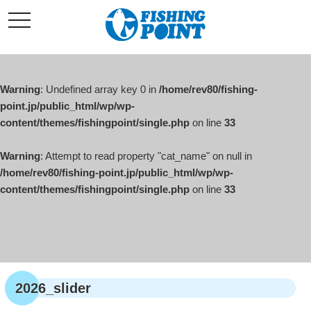
コ
t
ン
o
g
テ
g
l
ン
e
ツ
n
a
Warning
: Undefined array key 0 in
/home/rev80/fishing-
へ
v
i
point.jp/public_html/wp/wp-
ス
g
content/themes/fishingpoint/single.php
on line
33
キ
a
t
ッ
i
o
Warning
: Attempt to read property "cat_name" on null in
プ
n
/home/rev80/fishing-point.jp/public_html/wp/wp-
content/themes/fishingpoint/single.php
on line
33
2026_slider