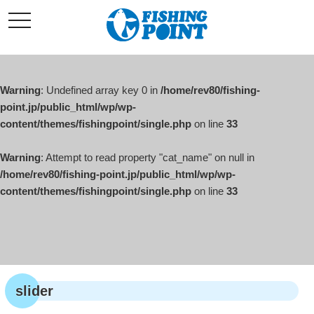
コ
t
ン
o
g
テ
g
l
ン
e
ツ
n
a
Warning
: Undefined array key 0 in
/home/rev80/fishing-
へ
v
i
point.jp/public_html/wp/wp-
ス
g
content/themes/fishingpoint/single.php
on line
33
キ
a
t
ッ
i
o
Warning
: Attempt to read property "cat_name" on null in
プ
n
/home/rev80/fishing-point.jp/public_html/wp/wp-
content/themes/fishingpoint/single.php
on line
33
slider