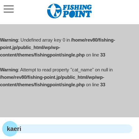
コ
t
ン
o
g
テ
g
l
ン
e
ツ
n
a
Warning
: Undefined array key 0 in
/home/rev80/fishing-
へ
v
i
point.jp/public_html/wp/wp-
ス
g
content/themes/fishingpoint/single.php
on line
33
キ
a
t
ッ
i
o
Warning
: Attempt to read property "cat_name" on null in
プ
n
/home/rev80/fishing-point.jp/public_html/wp/wp-
content/themes/fishingpoint/single.php
on line
33
kaeri