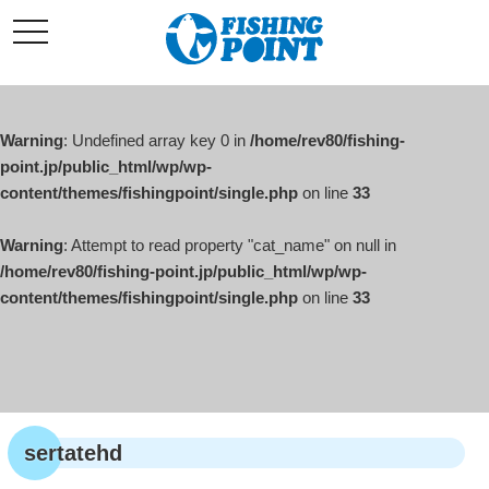
コ
t
ン
o
g
テ
g
l
ン
e
ツ
n
a
Warning
: Undefined array key 0 in
/home/rev80/fishing-
へ
v
i
point.jp/public_html/wp/wp-
ス
g
content/themes/fishingpoint/single.php
on line
33
キ
a
t
ッ
i
o
Warning
: Attempt to read property "cat_name" on null in
プ
n
/home/rev80/fishing-point.jp/public_html/wp/wp-
content/themes/fishingpoint/single.php
on line
33
sertatehd