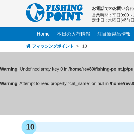
コ
お電話での
お問い合わ
ン
営業時間 : 平日9:00～2
テ
定休日 : 水曜日(祝前
ン
ツ
Home
本日の入荷情報
注目新製品情報
へ
ス
フィッシングポイント
>
10
キ
ッ
プ
Warning
: Undefined array key 0 in
/home/rev80/fishing-point.jp/p
Warning
: Attempt to read property "cat_name" on null in
/home/rev80
10