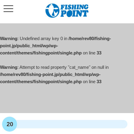
コ
t
ン
o
g
テ
g
l
ン
e
ツ
n
a
Warning
: Undefined array key 0 in
/home/rev80/fishing-
へ
v
i
point.jp/public_html/wp/wp-
ス
g
content/themes/fishingpoint/single.php
on line
33
キ
a
t
ッ
i
o
Warning
: Attempt to read property "cat_name" on null in
プ
n
/home/rev80/fishing-point.jp/public_html/wp/wp-
content/themes/fishingpoint/single.php
on line
33
20