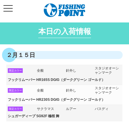
コ
t
ン
o
g
テ
g
l
ン
e
本日の入荷情報
ツ
n
a
へ
v
i
ス
g
キ
a
２月１５日
t
ッ
i
o
プ
n
スタジオオーシ
全般
針外し
限定カラー
ャンマーク
フックリムーバー HR165S DG/G（ダークグリーン ゴールド）
スタジオオーシ
全般
針外し
限定カラー
ャンマーク
フックリムーバー HR230S DG/G（ダークグリーン ゴールド）
サクラマス
ルアー
バスディ
限定カラー
シュガーディープ SG92F 極桜 舞