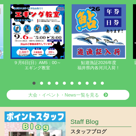
00～
鮎遊漁証2026年度
匠の技術で仕上げたステン
福井県内各河川入荷！
レスジグ
平jig 絶賛発売中！！
大会・イベント・News一覧を見る
Staff Blog
スタッフブログ