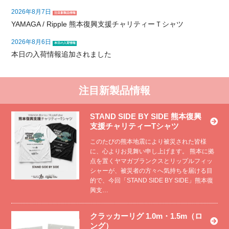
2026年8月7日
注目新製品情報
YAMAGA / Ripple 熊本復興支援チャリティーＴシャツ
2026年8月6日
本日の入荷情報
本日の入荷情報追加されました
注目新製品情報
STAND SIDE BY SIDE 熊本復興
支援チャリティーTシャツ
このたびの熊本地震により被災された皆様
に、心よりお見舞い申し上げます。 熊本に拠
点を置くヤマガブランクスとリップルフィッ
シャーが、被災者の方々へ気持ちを届ける目
的で、今回「STAND SIDE BY SIDE」熊本復
興支…
クラッカーリグ 1.0m・1.5m（ロ
ング）