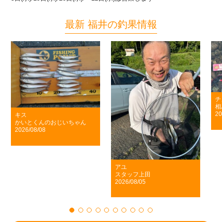
最新 福井の釣果情報
チヌ
相馬 宏治さん
2026/08/05
ん
アユ
スタッフ上田
2026/08/05