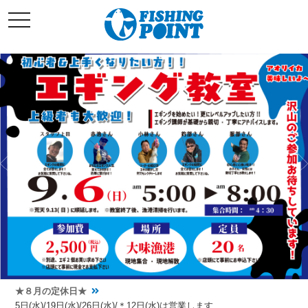
コ
t
ン
o
g
テ
g
l
ン
e
ツ
n
a
へ
v
i
ス
g
キ
a
t
ッ
i
o
プ
n
★８月の定休日★
5日(水)/19日(水)/26日(水)/＊12日(水)は営業します