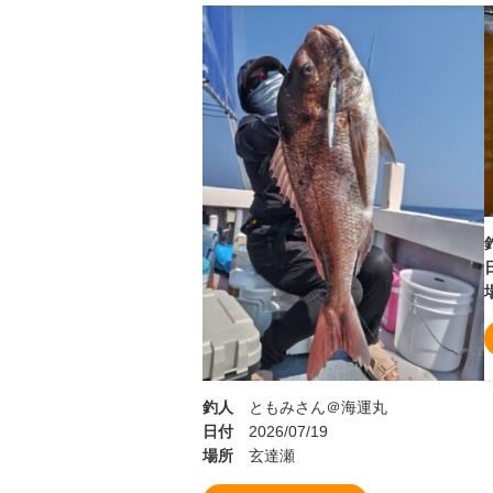
釣人
ともみさん＠海運丸
日付
2026/07/19
場所
玄達瀬