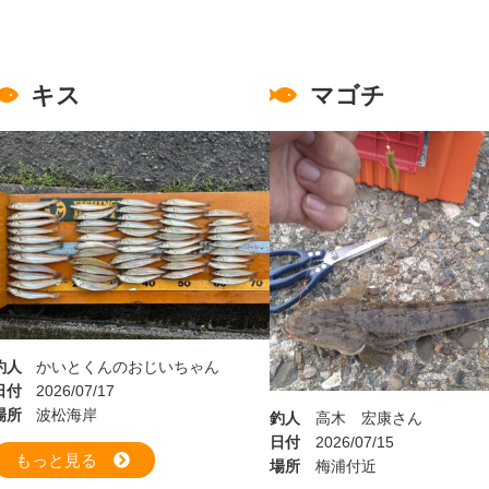
キス
マゴチ
釣人
かいとくんのおじいちゃん
日付
2026/07/17
場所
波松海岸
釣人
高木 宏康さん
日付
2026/07/15
もっと見る
場所
梅浦付近