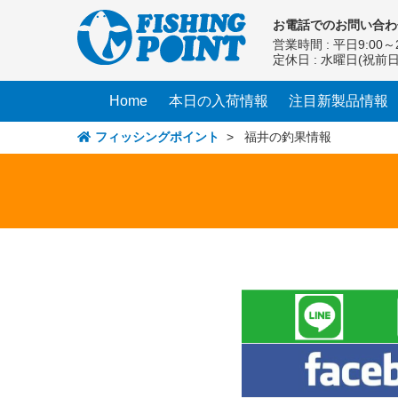
コ
お電話での
お問い合わ
ン
営業時間 : 平日9:00～2
テ
定休日 : 水曜日(祝前
ン
ツ
Home
本日の入荷情報
注目新製品情報
へ
ス
フィッシングポイント
> 福井の釣果情報
キ
ッ
プ