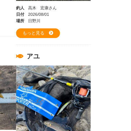
釣人
高木 宏康さん
日付
2026/08/01
場所
日野川
もっと見る
アユ