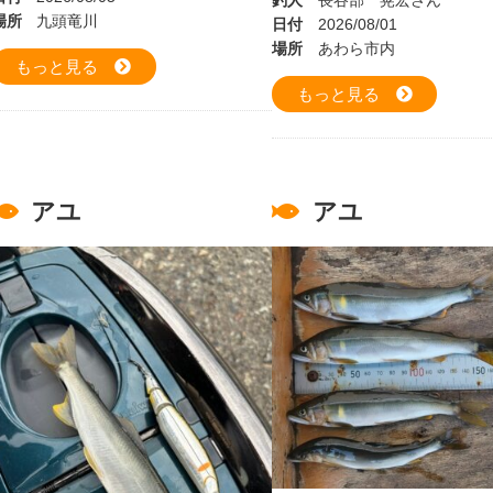
釣人
長谷部 晃宏さん
場所
九頭竜川
日付
2026/08/01
場所
あわら市内
もっと見る
もっと見る
アユ
アユ