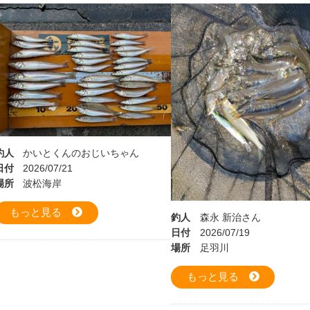
釣人
かいとくんのおじいちゃん
日付
2026/07/21
場所
波松海岸
もっと見る
釣人
森永 新治さん
日付
2026/07/19
場所
足羽川
もっと見る