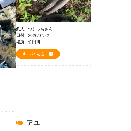
釣人
つじっちさん
日付
2026/07/22
場所
竹田川
もっと見る
アユ