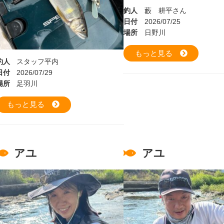
釣人
藪 耕平さん
日付
2026/07/25
場所
日野川
もっと見る
釣人
スタッフ平内
日付
2026/07/29
場所
足羽川
もっと見る
アユ
アユ