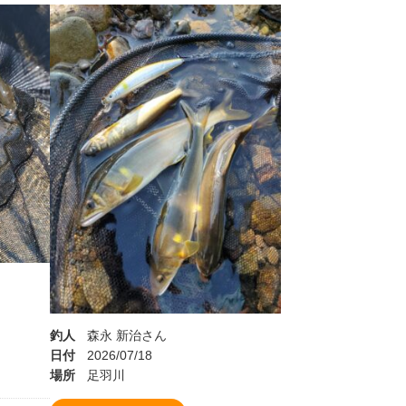
釣人
森永 新治さん
日付
2026/07/18
場所
足羽川