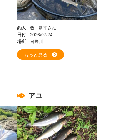
釣人
藪 耕平さん
日付
2026/07/24
場所
日野川
もっと見る
アユ