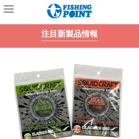
コ
t
ン
o
g
テ
g
l
ン
e
注目新製品情報
ツ
n
a
へ
v
i
ス
g
キ
a
t
ッ
i
o
プ
n