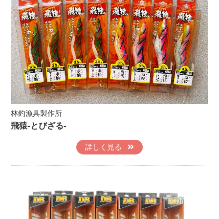
林釣漁具製作所
飛猿-とびざる-
詳しく見る