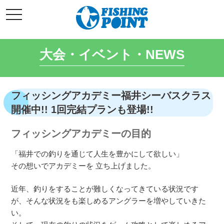
コ
t
ン
o
g
テ
g
l
ン
e
大会・イベント・NEWS
ツ
n
a
へ
v
i
ス
g
キ
a
フィッシングアカデミー福井シーバスクラス
t
ッ
i
開催中!! 1回完結プランも登場!!
o
プ
n
フィッシングアカデミーの目的
「福井での釣りを通じて人生を豊かにして欲しい」
その想いでアカデミーを 立ち上げました。
近年、釣りをすることが難しくなってきている状況です
が、そんな状況をも楽しめるアングラーを増やしていきた
い。