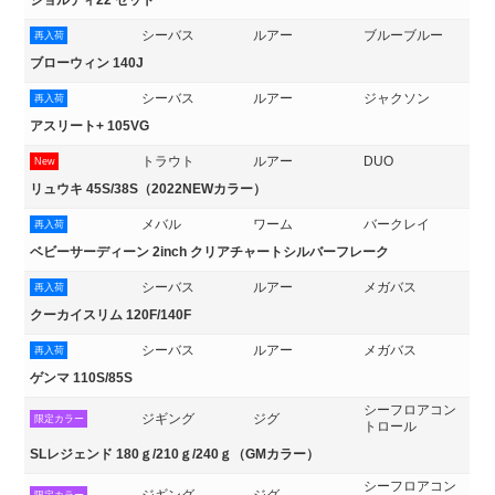
ジョルディ22 セット
シーバス
ルアー
ブルーブルー
再入荷
ブローウィン 140J
シーバス
ルアー
ジャクソン
再入荷
アスリート+ 105VG
トラウト
ルアー
DUO
New
リュウキ 45S/38S（2022NEWカラー）
メバル
ワーム
バークレイ
再入荷
ベビーサーディーン 2inch クリアチャートシルバーフレーク
シーバス
ルアー
メガバス
再入荷
クーカイスリム 120F/140F
シーバス
ルアー
メガバス
再入荷
ゲンマ 110S/85S
シーフロアコン
ジギング
ジグ
限定カラー
トロール
SLレジェンド 180ｇ/210ｇ/240ｇ（GMカラー）
シーフロアコン
ジギング
ジグ