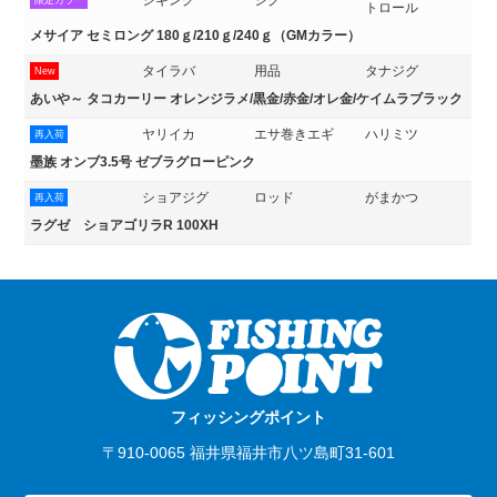
限定カラー
トロール
メサイア セミロング 180ｇ/210ｇ/240ｇ（GMカラー）
タイラバ
用品
タナジグ
New
あいや～ タコカーリー オレンジラメ/黒金/赤金/オレ金/ケイムラブラック
ヤリイカ
エサ巻きエギ
ハリミツ
再入荷
墨族 オンブ3.5号 ゼブラグローピンク
ショアジグ
ロッド
がまかつ
再入荷
ラグゼ ショアゴリラR 100XH
フィッシングポイント
〒910-0065 福井県福井市八ツ島町31-601