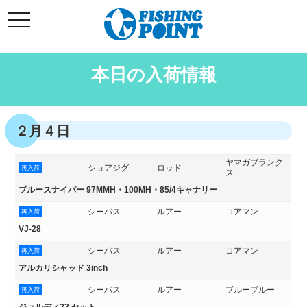
コ
t
ン
o
g
テ
g
l
ン
e
本日の入荷情報
ツ
n
a
へ
v
i
ス
g
キ
a
２月４日
t
ッ
i
o
プ
n
ヤマガブランク
ショアジグ
ロッド
再入荷
ス
ブルースナイパー 97MMH・100MH・85/4キャナリー
シーバス
ルアー
コアマン
再入荷
VJ-28
シーバス
ルアー
コアマン
再入荷
アルカリシャッド 3inch
シーバス
ルアー
ブルーブルー
再入荷