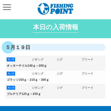
コ
t
ン
o
g
テ
g
l
ン
e
本日の入荷情報
ツ
n
a
へ
v
i
ス
g
キ
a
５月１９日
t
ッ
i
o
プ
n
ジギング
ジグ
ブリード
再入荷
オッターテイル140ｇ～200ｇ
ジギング
ジグ
ブリード
再入荷
ゴラッソ150ｇ・210ｇ・300ｇ
ジギング
ジグ
ブリード
再入荷
ブルテリア125ｇ～250ｇ