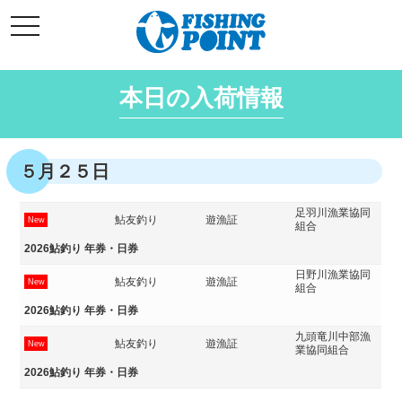
コ
t
ン
o
g
テ
g
l
ン
e
本日の入荷情報
ツ
n
a
へ
v
i
ス
g
キ
a
５月２５日
t
ッ
i
o
プ
n
足羽川漁業協同
鮎友釣り
遊漁証
New
組合
2026鮎釣り 年券・日券
日野川漁業協同
鮎友釣り
遊漁証
New
組合
2026鮎釣り 年券・日券
九頭竜川中部漁
鮎友釣り
遊漁証
New
業協同組合
2026鮎釣り 年券・日券