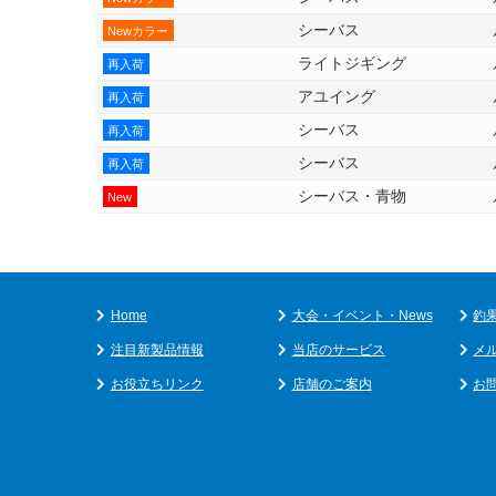
シーバス
Newカラー
ライトジギング
再入荷
アユイング
再入荷
シーバス
再入荷
シーバス
再入荷
シーバス・青物
New
Home
大会・イベント・News
釣
注目新製品情報
当店のサービス
メ
お役立ちリンク
店舗のご案内
お