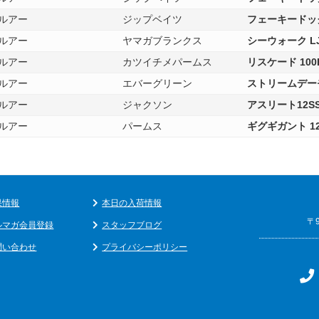
ルアー
ジップベイツ
フェーキードッ
ルアー
ヤマガブランクス
シーウォーク LJ
ルアー
カツイチメパームス
リスケード 100F
ルアー
エバーグリーン
ストリームデーモ
ルアー
ジャクソン
アスリート12S
ルアー
パームス
ギグギガント 1
果情報
本日の入荷情報
〒
ルマガ会員登録
スタッフブログ
問い合わせ
プライバシーポリシー