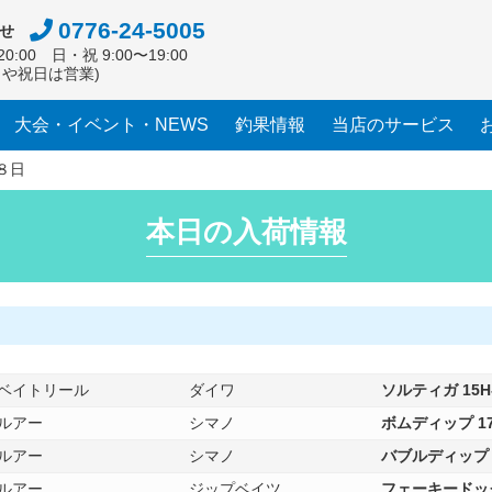
0776-24-5005
せ
0:00 日・祝 9:00〜19:00
日や祝日は営業)
大会・イベント・NEWS
釣果情報
当店のサービス
８日
本日の入荷情報
ベイトリール
ダイワ
ソルティガ 15H-S
ルアー
シマノ
ボムディップ 17
ルアー
シマノ
バブルディップ 2
ルアー
ジップベイツ
フェーキードッグ