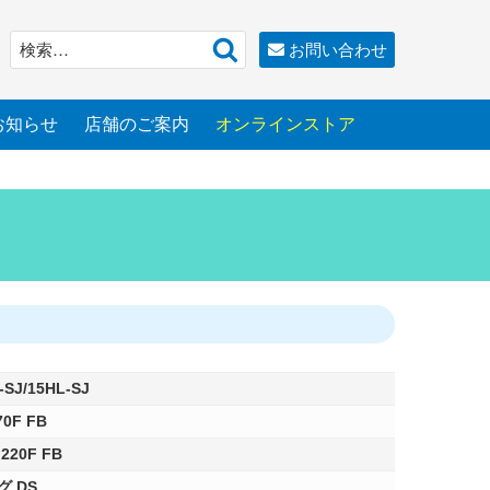
検
検
お問い合わせ
索
索:
お知らせ
店舗のご案内
オンラインストア
J/15HL-SJ
0F FB
20F FB
 DS