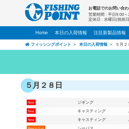
コ
お電話での
お問い合わ
ン
営業時間 : 平日9:00～2
テ
定休日 : 水曜日(祝前
ン
ツ
Home
本日の入荷情報
注目新製品情報
へ
ス
フィッシングポイント
>
本日の入荷情報
>
５月２
キ
ッ
プ
５月２８日
ジギング
New
キャスティング
New
キャスティング
New
シーバス
Newカラー