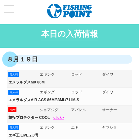
コ
t
ン
o
g
テ
g
l
ン
e
本日の入荷情報
ツ
n
a
へ
v
i
ス
g
キ
a
８月１９日
t
ッ
i
o
プ
n
エギング
ロッド
ダイワ
再入荷
エメラルダスMX 86M
エギング
ロッド
ダイワ
再入荷
エメラルダスAIR AGS 86M/83ML/711M-S
ショアジグ
アパレル
オーナー
New
撃投プロテクター COOL
click>
エギング
エギ
ヤマシタ
再入荷
エギ王 LIVE 2.0号