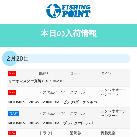
コ
t
ン
o
g
テ
g
l
ン
e
本日の入荷情報
ツ
n
a
へ
v
i
ス
g
キ
a
2月20日
t
ッ
i
o
プ
n
船釣り
ロッド
ダイワ
New
リーオマスター真鯛ＳＸ・Ｍ-270
スタジオオーシ
カスタムパーツ
スプール
New
ャンマーク
NOLIMITS 20SW 23000BM ピンク/ダークシルバー
スタジオオーシ
カスタムパーツ
スプール
再入荷
ャンマーク
NOLIMITS 20SW 23000BM ブラック/ゴールド
トラウト
遊漁券
奥越漁協
New