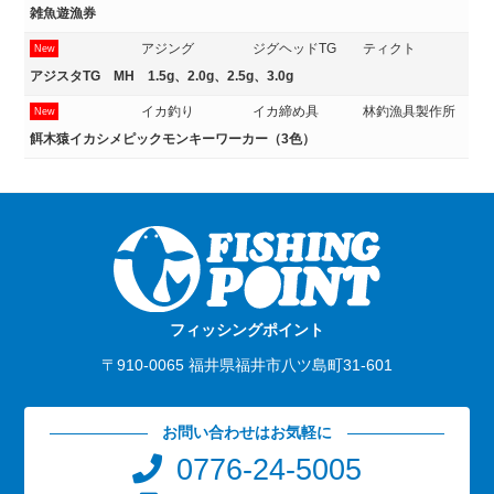
雑魚遊漁券
アジング
ジグヘッドTG
ティクト
New
アジスタTG MH 1.5g、2.0g、2.5g、3.0g
イカ釣り
イカ締め具
林釣漁具製作所
New
餌木猿イカシメピックモンキーワーカー（3色）
フィッシングポイント
〒910-0065 福井県福井市八ツ島町31-601
お問い合わせはお気軽に
0776-24-5005