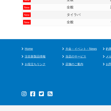
全般
New
タイラバ
New
全般
New
Home
大会・イベント・News
釣
注目新製品情報
当店のサービス
メ
お役立ちリンク
店舗のご案内
お