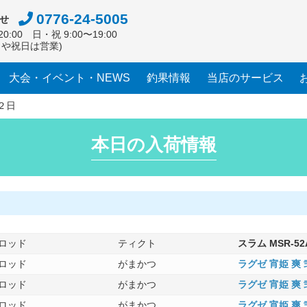
0776-24-5005
せ
0:00 日・祝 9:00〜19:00
日や祝日は営業)
大会・イベント・NEWS
釣果情報
当店のサービス
２日
本日の入荷情報
ロッド
ティクト
スラム MSR-52
ロッド
がまかつ
ラグゼ 宵姫 爽 弐 
ロッド
がまかつ
ラグゼ 宵姫 爽 弐 
ロッド
がまかつ
ラグゼ 宵姫 爽 弐 