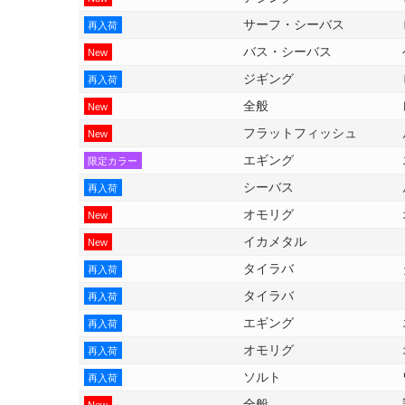
サーフ・シーバス
再入荷
バス・シーバス
New
ジギング
再入荷
全般
New
フラットフィッシュ
New
エギング
限定カラー
シーバス
再入荷
オモリグ
New
イカメタル
New
タイラバ
再入荷
タイラバ
再入荷
エギング
再入荷
オモリグ
再入荷
ソルト
再入荷
全般
New