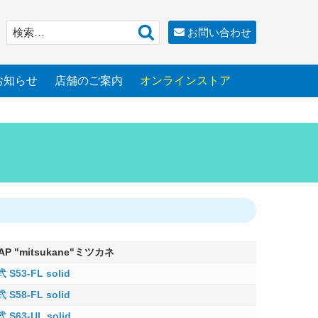
検
検
お問い合わせ
索
索:
お知らせ
店舗のご案内
オンラインストア
AP "mitsukane"ミツカネ
S53-FL solid
S58-FL solid
S63-UL solid