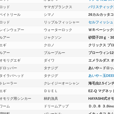
ロッド
ヤマガブランクス
バリスティック1
ベイトリール
シマノ
26カルカッタコ
ロッド
リップルフィッシャー
セルフィッシュＮ
レインウェアー
ウォーターロック
ＷＲベーシック
ルアー
ジャクソン
砂団子20ｇ・3
エギ
クロノ
クリックス プロ
ルアー
ブルーブルー
ブローウィン125
オモリグエギ
ダイワ
エメラルダス オ
ドロッパー
タナジグ
あいや～ドロッ
タイラバヘッド
タナジグ
あいや～玉DEEP 
トレーラー
クレイジーオーシャン
海毛虫2.5イン
エギ
ＤＵＥＬ
EZ-Q マグネッ
オモリグ用シンカー
林釣漁具
HAYASHI式オ
ワーム
ドリームアップ
Ｄ.Ｄ.８ ３.0inc
調味料
バレーヒル
イカ・タコ キ