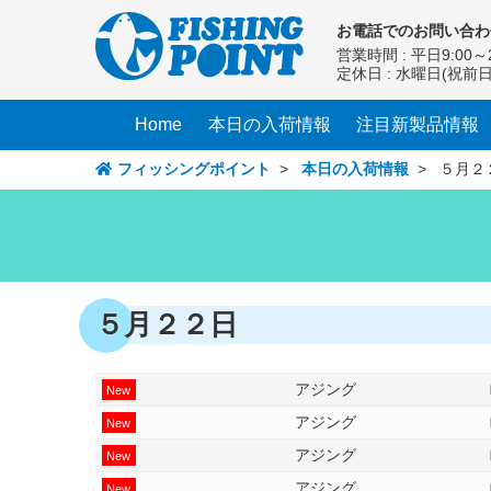
コ
お電話での
お問い合わ
ン
営業時間 : 平日9:00～2
テ
定休日 : 水曜日(祝前
ン
ツ
Home
本日の入荷情報
注目新製品情報
へ
ス
フィッシングポイント
>
本日の入荷情報
>
５月２
キ
ッ
プ
５月２２日
アジング
New
アジング
New
アジング
New
アジング
New