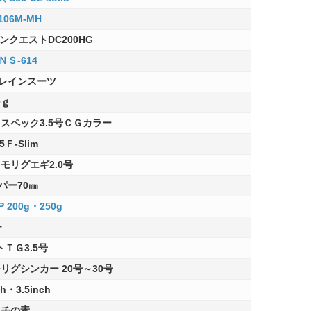
06M-MH
ンクエストDC200HG
Ｓ-614
レインスーツ
0ｇ
スペック3.5号ＣＧカラー
Ｆ-Slim
モリグエギ2.0号
パー70㎜
200g・250g
チ
トＴＧ3.5号
モリグシンカー 20号～30号
h・3.5inch
ムチの素