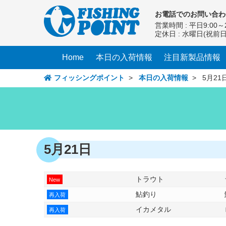
コ
お電話での
お問い合わ
ン
営業時間 : 平日9:00～2
テ
定休日 : 水曜日(祝前
ン
ツ
Home
本日の入荷情報
注目新製品情報
へ
ス
フィッシングポイント
>
本日の入荷情報
>
5月21
キ
ッ
プ
5月21日
トラウト
New
鮎釣り
再入荷
イカメタル
再入荷