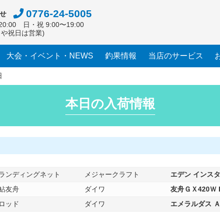
0776-24-5005
せ
0:00 日・祝 9:00〜19:00
日や祝日は営業)
大会・イベント・NEWS
釣果情報
当店のサービス
日
本日の入荷情報
ランディングネット
メジャークラフト
エデン インスタ
鮎友舟
ダイワ
友舟ＧＸ420Ｗ 
ロッド
ダイワ
エメラルダス Ａ