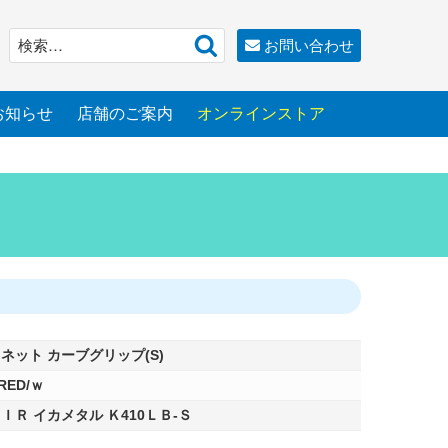
検
検
お問い合わせ
索
索:
お知らせ
店舗のご案内
オンラインストア
ネット カーブグリップ(S)
RED/ｗ
ＩＲ イカメタル Ｋ410ＬＢ-Ｓ