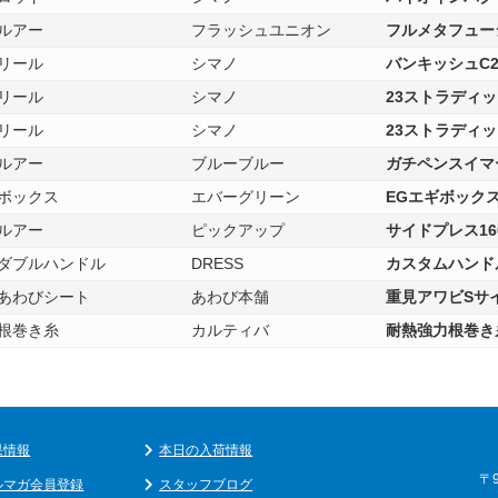
ルアー
フラッシュユニオン
フルメタフュー
リール
シマノ
バンキッシュC20
リール
シマノ
23ストラディック2
リール
シマノ
23ストラディック
ルアー
ブルーブルー
ガチペンスイマー
ボックス
エバーグリーン
EGエギボック
ルアー
ピックアップ
サイドプレス16
ダブルハンドル
DRESS
カスタムハンドル
あわびシート
あわび本舗
重見アワビSサ
根巻き糸
カルティバ
耐熱強力根巻き糸
果情報
本日の入荷情報
〒
ルマガ会員登録
スタッフブログ