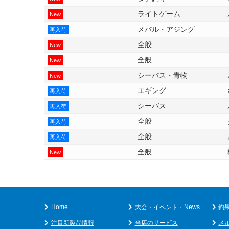
ライトゲーム
New
メバル・アジング
再入荷
全般
New
全般
New
シーバス・青物
New
エギング
再入荷
シーバス
再入荷
全般
再入荷
全般
再入荷
全般
New
Home
大会・イベント・News
釣
注目新製品情報
当店のサービス
メ