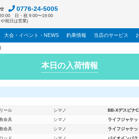
0776-24-5005
せ
0:00 日・祝 9:00〜19:00
日や祝日は営業)
大会・イベント・NEWS
釣果情報
当店のサービス
日
本日の入荷情報
リール
シマノ
BB-XデスピナC
救命具
シマノ
ライフジャケット
救命具
シマノ
ライフジャケット
ロッド
シマノ
バイオインパクト