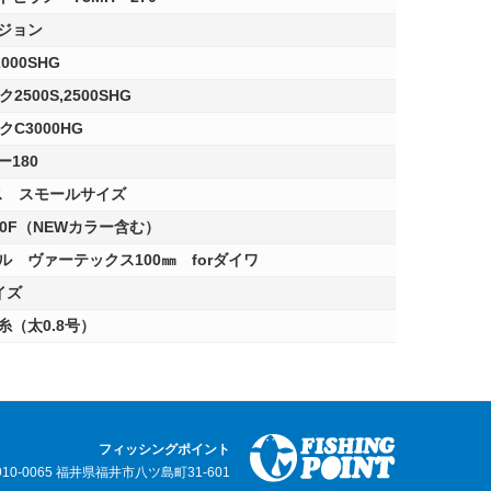
ジョン
00SHG
500S,2500SHG
C3000HG
180
ス スモールサイズ
0F（NEWカラー含む）
 ヴァーテックス100㎜ forダイワ
イズ
（太0.8号）
フィッシングポイント
910-0065 福井県福井市八ツ島町31-601