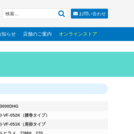
検
検
お問い合わせ
索
索:
お知らせ
店舗のご案内
オンラインストア
3000DHG
VF-052K（腰巻タイプ）
VF-051K（肩掛タイプ
ヒラメ 73MH 270