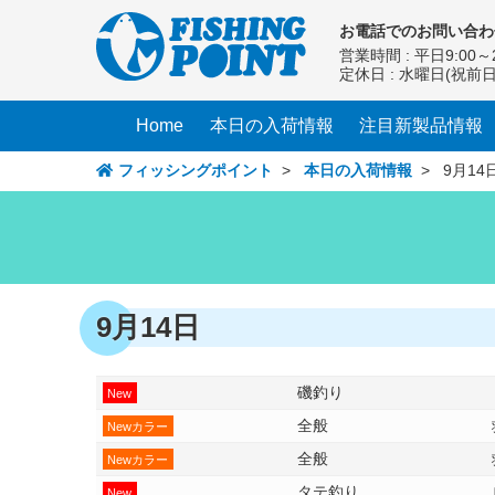
コ
お電話での
お問い合わ
ン
営業時間 : 平日9:00～2
テ
定休日 : 水曜日(祝前
ン
ツ
Home
本日の入荷情報
注目新製品情報
へ
ス
フィッシングポイント
>
本日の入荷情報
>
9月14
キ
ッ
プ
9月14日
磯釣り
New
全般
Newカラー
全般
Newカラー
タテ釣り
New