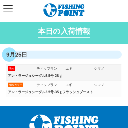
コ
t
ン
o
g
テ
g
l
ン
e
本日の入荷情報
ツ
n
a
へ
v
i
ス
g
キ
a
9月25日
t
ッ
i
o
プ
n
ティップラン
エギ
シマノ
New
アントラージュシーグル3.5号‐28ｇ
ティップラン
エギ
シマノ
Newカラー
アントラージュシーグル3.5号‐35ｇフラッシュブースト