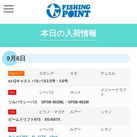
コ
t
ン
o
g
テ
g
l
ン
e
本日の入荷情報
ツ
n
a
へ
v
i
ス
g
キ
a
9月6日
t
ッ
i
o
プ
n
エギング
エギ
デュエル
Newカラー
ez-Qキャスト パタパタ2.5号・3.0号
メジャークラフ
シーバス
ロッド
New
ト
ソルパラシーバス SPSB-902ML・SPSB-962M
ヒラメ・マゴチ
ルアー
シマノ
New
ビームドリフト97S XG-R97X
シーバス
ルアー
シマノ
New