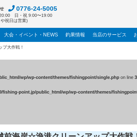
0776-24-5005
せ
0:00 日・祝 9:00〜19:00
日や祝日は営業)
大会・イベント・NEWS
釣果情報
当店のサービス
ップ大作戦！
ublic_html/wp/wp-content/themes/fishingpoint/single.php
on line
3
/fishing-point.jp/public_html/wp/wp-content/themes/fishingpoin
越前海岸☆漁港クリーンアップ大作戦