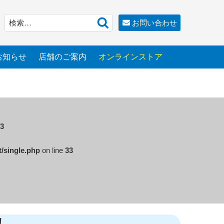
検
検
お問い合わせ
索
索:
お知らせ
店舗のご案内
オンラインストア
3
t/single.php
on line
33
！