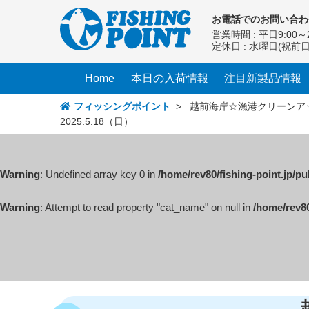
コ
お電話での
お問い合わ
ン
営業時間 : 平日9:00～2
テ
定休日 : 水曜日(祝前
ン
ツ
Home
本日の入荷情報
注目新製品情報
へ
ス
フィッシングポイント
>
越前海岸☆漁港クリーンア
2025.5.18（日）
キ
ッ
プ
Warning
: Undefined array key 0 in
/home/rev80/fishing-point.jp/p
Warning
: Attempt to read property "cat_name" on null in
/home/rev80