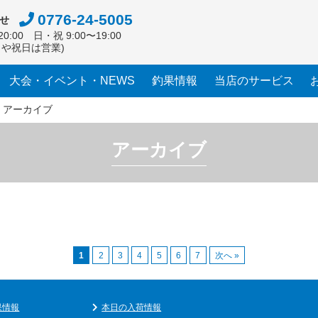
0776-24-5005
せ
0:00 日・祝 9:00〜19:00
日や祝日は営業)
大会・イベント・NEWS
釣果情報
当店のサービス
>
アーカイブ
アーカイブ
1
2
3
4
5
6
7
次へ »
果情報
本日の入荷情報