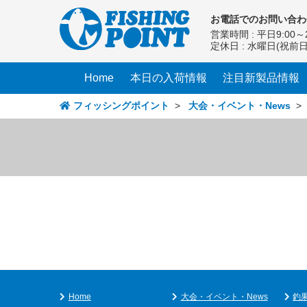
コ
お電話での
お問い合わ
ン
営業時間 : 平日9:00～2
テ
定休日 : 水曜日(祝前
ン
ツ
Home
本日の入荷情報
注目新製品情報
へ
ス
フィッシングポイント
>
大会・イベント・News
キ
ッ
プ
Home
大会・イベント・News
釣