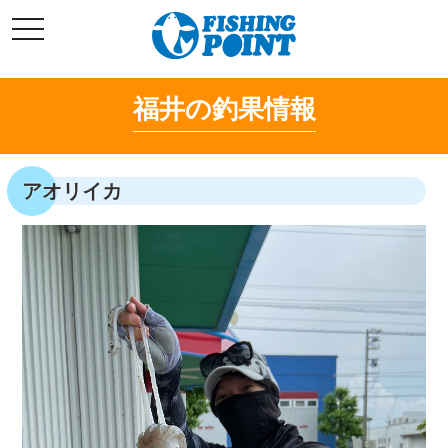
コ
t
ン
o
g
テ
g
l
ン
e
福井の釣果情報
ツ
n
a
へ
v
i
ス
g
キ
a
アオリイカ
t
ッ
i
o
プ
n