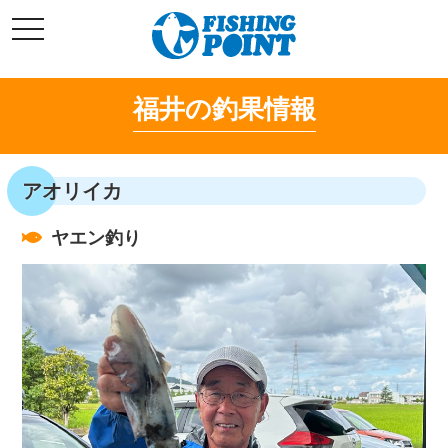
コ
t
ン
o
g
テ
g
l
ン
e
福井の釣果情報
ツ
n
a
へ
v
i
ス
g
キ
a
アオリイカ
t
ッ
i
o
プ
n
ヤエン釣り