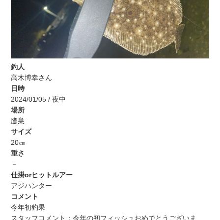
釣人
高木博幸さん
日時
2024/01/05 / 夜中
場所
鷹巣
サイズ
20㎝
重さ
－
仕掛orヒットルアー
アジハンター
コメント
今年初釣果
スタッフコメント：今年の初フィッシュおめでとうございま