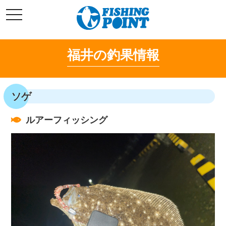
コ
t
ン
o
g
テ
g
l
ン
e
福井の釣果情報
ツ
n
a
へ
v
i
ス
g
キ
a
ソゲ
t
ッ
i
o
プ
n
ルアーフィッシング