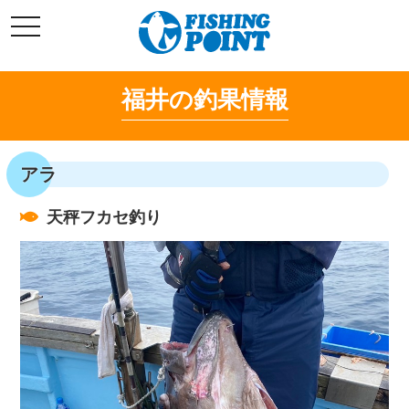
コ
t
ン
o
g
テ
g
l
ン
e
福井の釣果情報
ツ
n
a
へ
v
i
ス
g
キ
a
アラ
t
ッ
i
o
プ
n
天秤フカセ釣り