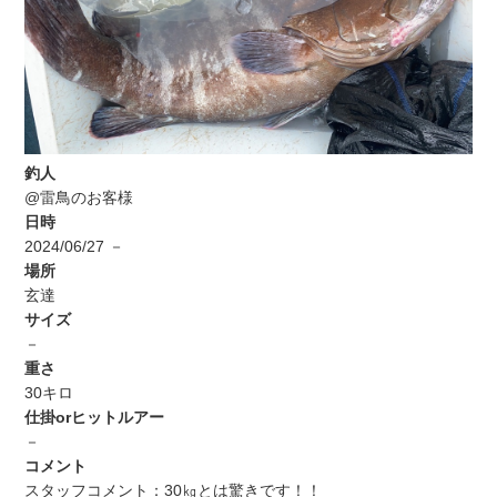
釣人
@雷鳥のお客様
日時
2024/06/27 －
場所
玄達
サイズ
－
重さ
30キロ
仕掛orヒットルアー
－
コメント
スタッフコメント：30㎏とは驚きです！！