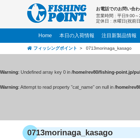
コ
お電話での
お問い合わ
ン
営業時間 : 平日9:00～2
テ
定休日 : 水曜日(祝前
ン
ツ
Home
本日の入荷情報
注目新製品情報
へ
ス
フィッシングポイント
>
0713morinaga_kasago
キ
ッ
プ
Warning
: Undefined array key 0 in
/home/rev80/fishing-point.jp/p
Warning
: Attempt to read property "cat_name" on null in
/home/rev80
0713morinaga_kasago