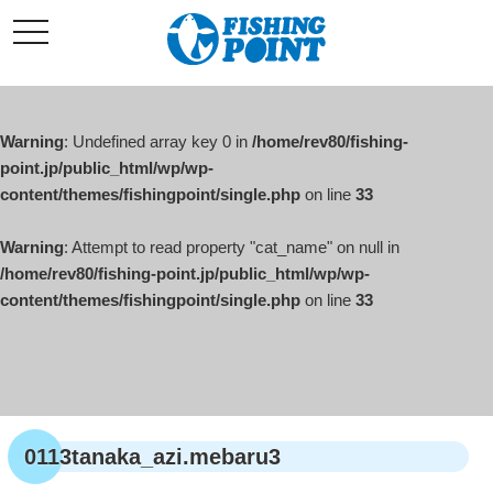
コ
t
ン
o
g
テ
g
l
ン
e
ツ
n
a
Warning
: Undefined array key 0 in
/home/rev80/fishing-
へ
v
i
point.jp/public_html/wp/wp-
ス
g
content/themes/fishingpoint/single.php
on line
33
キ
a
t
ッ
i
o
Warning
: Attempt to read property "cat_name" on null in
プ
n
/home/rev80/fishing-point.jp/public_html/wp/wp-
content/themes/fishingpoint/single.php
on line
33
0113tanaka_azi.mebaru3