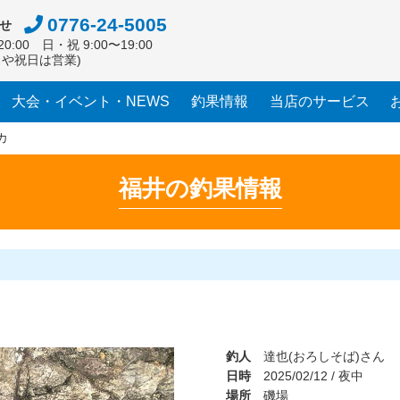
0776-24-5005
せ
0:00 日・祝 9:00〜19:00
日や祝日は営業)
大会・イベント・NEWS
釣果情報
当店のサービス
カ
福井の釣果情報
釣人
達也(おろしそば)さん
日時
2025/02/12 / 夜中
場所
磯場