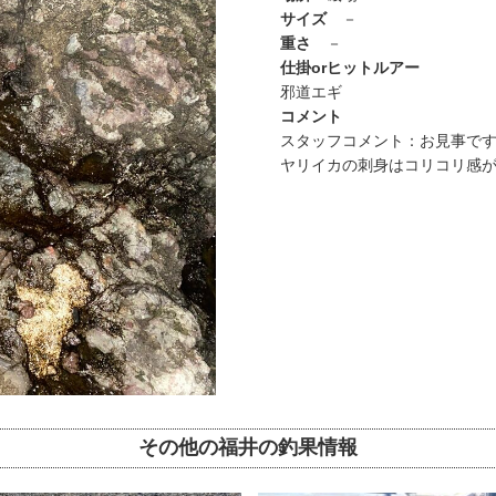
サイズ
－
重さ
－
仕掛orヒットルアー
邪道エギ
コメント
スタッフコメント：お見事で
ヤリイカの刺身はコリコリ感
その他の福井の釣果情報