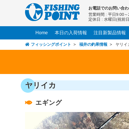
コ
お電話での
お問い合わ
ン
営業時間 : 平日9:00～2
テ
定休日 : 水曜日(祝前
ン
ツ
Home
本日の入荷情報
注目新製品情報
へ
ス
フィッシングポイント
>
福井の釣果情報
> ヤリイ
キ
ッ
プ
ヤリイカ
エギング