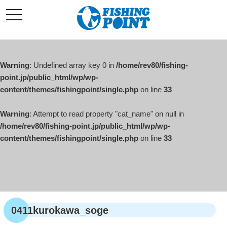
コ
t
ン
o
g
テ
g
l
ン
e
ツ
n
a
Warning
: Undefined array key 0 in
/home/rev80/fishing-
へ
v
i
point.jp/public_html/wp/wp-
ス
g
content/themes/fishingpoint/single.php
on line
33
キ
a
t
ッ
i
o
Warning
: Attempt to read property "cat_name" on null in
プ
n
/home/rev80/fishing-point.jp/public_html/wp/wp-
content/themes/fishingpoint/single.php
on line
33
0411kurokawa_soge