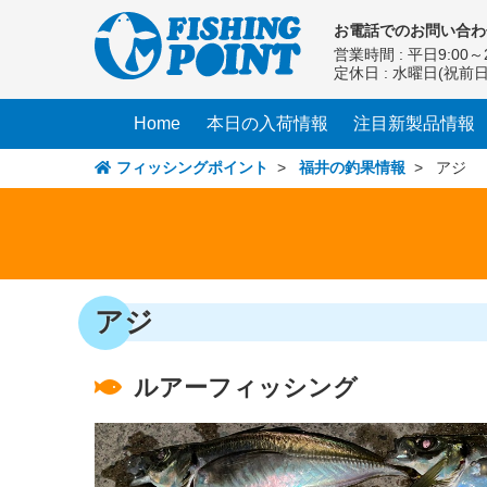
コ
お電話での
お問い合わ
ン
営業時間 : 平日9:00～2
テ
定休日 : 水曜日(祝前
ン
ツ
Home
本日の入荷情報
注目新製品情報
へ
ス
フィッシングポイント
>
福井の釣果情報
> アジ
キ
ッ
プ
アジ
ルアーフィッシング