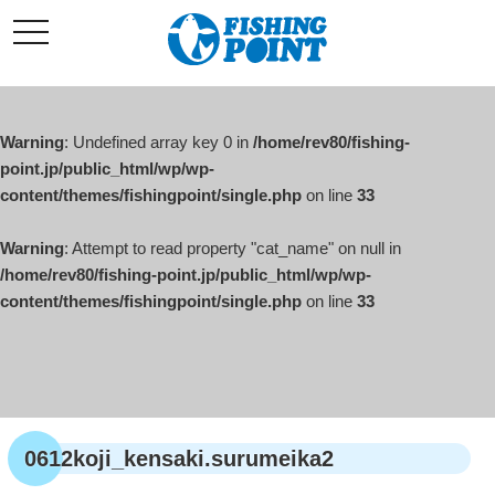
コ
t
ン
o
g
テ
g
l
ン
e
ツ
n
a
Warning
: Undefined array key 0 in
/home/rev80/fishing-
へ
v
i
point.jp/public_html/wp/wp-
ス
g
content/themes/fishingpoint/single.php
on line
33
キ
a
t
ッ
i
o
Warning
: Attempt to read property "cat_name" on null in
プ
n
/home/rev80/fishing-point.jp/public_html/wp/wp-
content/themes/fishingpoint/single.php
on line
33
0612koji_kensaki.surumeika2