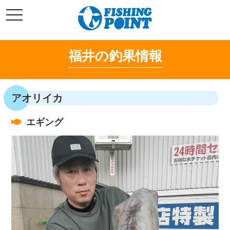
コ
t
ン
o
g
テ
g
l
ン
e
福井の釣果情報
ツ
n
a
へ
v
i
ス
g
キ
a
アオリイカ
t
ッ
i
o
プ
n
エギング